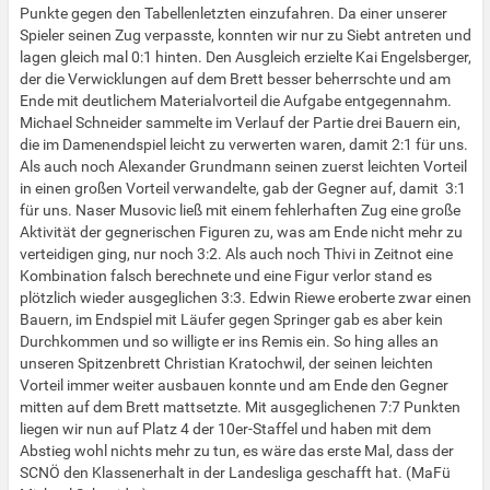
Punkte gegen den Tabellenletzten einzufahren. Da einer unserer
Spieler seinen Zug verpasste, konnten wir nur zu Siebt antreten und
lagen gleich mal 0:1 hinten. Den Ausgleich erzielte Kai Engelsberger,
der die Verwicklungen auf dem Brett besser beherrschte und am
Ende mit deutlichem Materialvorteil die Aufgabe entgegennahm.
Michael Schneider sammelte im Verlauf der Partie drei Bauern ein,
die im Damenendspiel leicht zu verwerten waren, damit 2:1 für uns.
Als auch noch Alexander Grundmann seinen zuerst leichten Vorteil
in einen großen Vorteil verwandelte, gab der Gegner auf, damit 3:1
für uns. Naser Musovic ließ mit einem fehlerhaften Zug eine große
Aktivität der gegnerischen Figuren zu, was am Ende nicht mehr zu
verteidigen ging, nur noch 3:2. Als auch noch Thivi in Zeitnot eine
Kombination falsch berechnete und eine Figur verlor stand es
plötzlich wieder ausgeglichen 3:3. Edwin Riewe eroberte zwar einen
Bauern, im Endspiel mit Läufer gegen Springer gab es aber kein
Durchkommen und so willigte er ins Remis ein. So hing alles an
unseren Spitzenbrett Christian Kratochwil, der seinen leichten
Vorteil immer weiter ausbauen konnte und am Ende den Gegner
mitten auf dem Brett mattsetzte. Mit ausgeglichenen 7:7 Punkten
liegen wir nun auf Platz 4 der 10er-Staffel und haben mit dem
Abstieg wohl nichts mehr zu tun, es wäre das erste Mal, dass der
SCNÖ den Klassenerhalt in der Landesliga geschafft hat. (MaFü