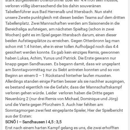
stark aufgestellten Ottenbronner über ein 4:4 froh sein musste,
verloren völlig überraschend die bis dahin souveränen
Tabellenführer aus Bad Herrenalb und Ittersbach. Nun steht
unsere Zweite punktgleich mit diesen beiden Teams auf dem dritten
Tabellenplatz. Zwei Mannschaften werden am Saisonende in die
Bereichsliga aufsteigen, am nächsten Spieltag (schon in zwei
Wochen) geht es im Spiel gegen Ittersbach darum, einen dieser
beiden Aufstiegsplätze zu erreichen. Gegen Ottenbronn lag man
schon mit 1:4 hinten, ehe in einer tollen Aufholjagd noch das 4:4
gesichert werden konnte. Es gab kein einziges Remis, gewonnen
haben Lukas, Achim, Yunus und Patrick. Die Erste gewann nur
knapp gegen Sandhausen. Es begann damit, dass wir ungeplant
am Sonntagvormittag nur zu Siebt antreten konnten und so von
Beginn an einem 0 – 1 Rückstand hinterher laufen mussten.
Allerdings standen einige Partien besser als sie nachher ausgingen,
es bestand eigentlich nie die Gefahr, dass der Mannschaftskampf
verloren gehen würde. Leider verloren haben die Dritte gegen
Neuenbürg 2 (nur drei Remis von Michael, Dominique und Jörg)
und die Vierte gegen Pforzheim 5. Auch hier fehlten am
Sonntagmorgen zwei fest eingeplante Spieler, Hier der Spielbericht
aus der Ersten:
SCNÖ I – Sandhausen I 4,5 : 3,5
Erst nach einem harten Kampf gelang es uns, die zwei erhofften